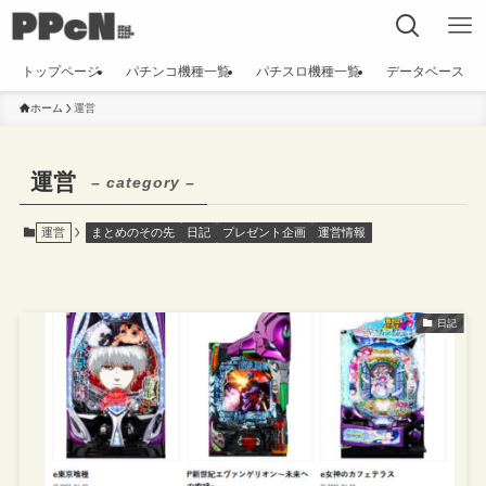
トップページ
パチンコ機種一覧
パチスロ機種一覧
データベース
ホーム
運営
運営
– category –
運営
まとめのその先
日記
プレゼント企画
運営情報
日記