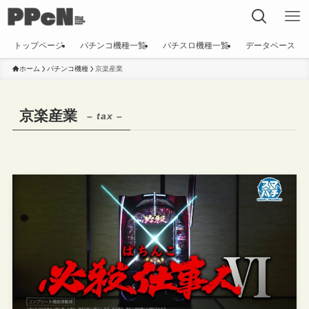
トップページ
パチンコ機種一覧
パチスロ機種一覧
データベース
ホーム
パチンコ機種
京楽産業
京楽産業
– tax –