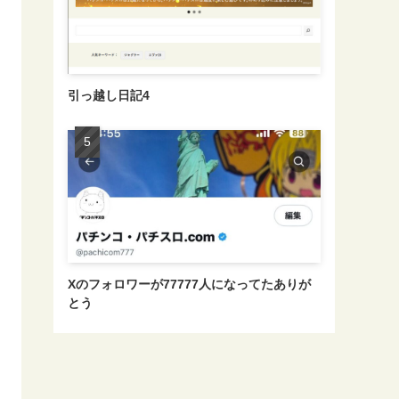
引っ越し日記4
Xのフォロワーが77777人になってたありが
とう