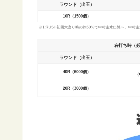
ラウンド（出玉）
10R（1500個）
※1:RUSH初回大当り時の約50%で中村主水出陣へ、中村
右打ち時（必
ラウンド（出玉）
40R（6000個）
（
20R（3000個）