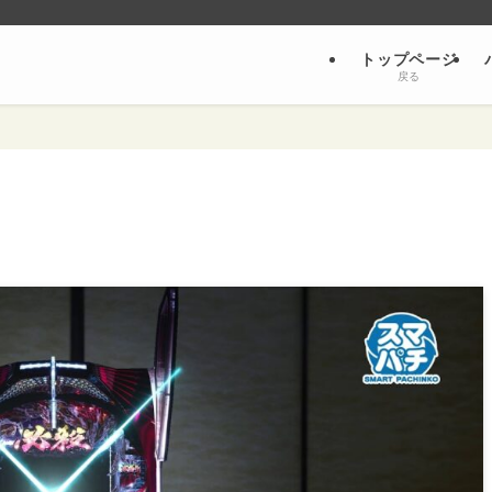
トップページ
戻る