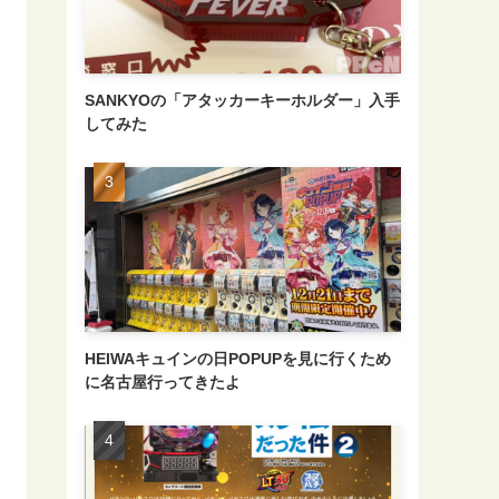
SANKYOの「アタッカーキーホルダー」入手
してみた
HEIWAキュインの日POPUPを見に行くため
に名古屋行ってきたよ