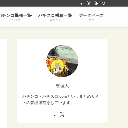
パチンコ機種一覧
パチスロ機種一覧
データベース
スペック
スペック
色々
管理人
パチンコ・パチスロ.comというまとめサイ
トの管理運営をしています。