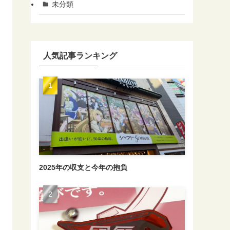
未分類
人気記事ランキング
2025年の収支と今年の抱負