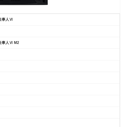
仕事人Ⅵ
事人Ⅵ M2