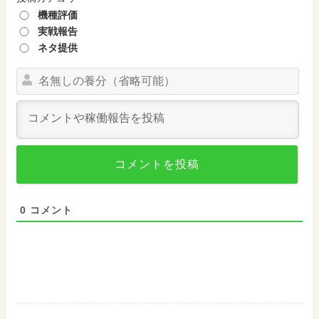
機種評価
実戦報告
ネタ提供
名
無
し
の
養
分
（
省
0
コメント
略
可
能
）