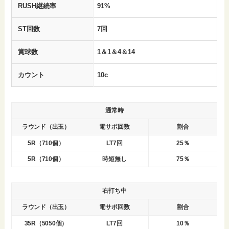
RUSH継続率
91%
ST回数
7回
賞球数
1＆1＆4＆14
カウント
10c
通常時
ラウンド（出玉）
電サポ回数
割合
5R（710個）
LT7回
25％
5R（710個）
時短無し
75％
右打ち中
ラウンド（出玉）
電サポ回数
割合
35R（5050個）
LT7回
10％