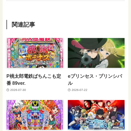
関連記事
P桃太郎電鉄ぱちんこも定
eプリンセス・プリンシパ
番 89ver.
ル
2026-07-30
2026-07-22