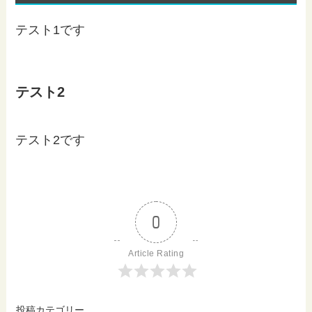
テスト1です
テスト2
テスト2です
0
Article Rating
投稿カテゴリー