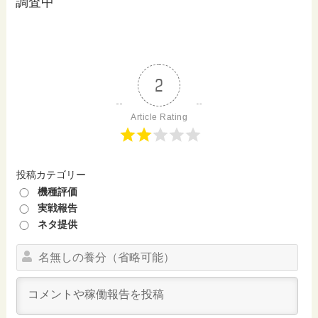
調査中
2
Article Rating
投稿カテゴリー
機種評価
実戦報告
ネタ提供
名
無
し