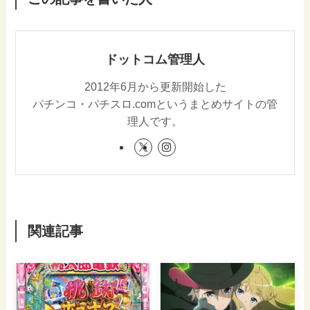
ドットコム管理人
2012年6月から更新開始した
パチンコ・パチスロ.comというまとめサイトの管
理人です。
関連記事