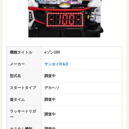
機種タイトル
eゾン100
メーカー
サンセイR＆D
型式名
調査中
スタートタイプ
デカヘソ
遊タイム
調査中
ラッキートリガ
調査中
ー
カスタム機能
調査中