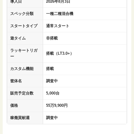
導入日
2026年8月3日
スペック分類
一種二種混合機
スタートタイプ
通常スタート
遊タイム
非搭載
ラッキートリガ
搭載（LT3.0+）
ー
カスタム機能
搭載
筐体名
調査中
販売予定台数
5,000台
価格
55万9,900円
稼働貢献週
調査中