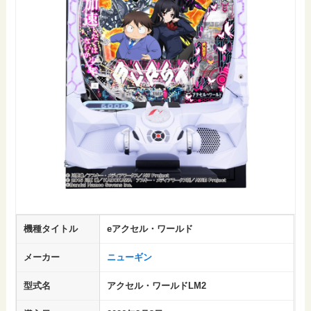
機種タイトル
eアクセル・ワールド
メーカー
ニューギン
型式名
アクセル・ワールドLM2