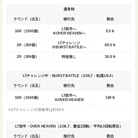
通常時
ラウンド（出玉）
移行先
割合
LT前半へ
10R（1500個）
0.5％
※OVER HEAVENへ
LTチャレンジ
2R（300個）
69.5％
※BURST BATTLEへ
2R（300個）
時短無し
30.0％
LTチャレンジ中・
BURST BATTLE
（
1/36.7・転落1/9.4
）
ラウンド（出玉）
移行先
割合
LT前半へ
10R（1500個）
100％
※OVER HEAVEN
※LTチャレンジの突破率は約33％
LT前半・OVER HEAVEN（
1/36.7、最低3回転・平均13回転滞在
）
ラウンド（出玉）
移行先
割合