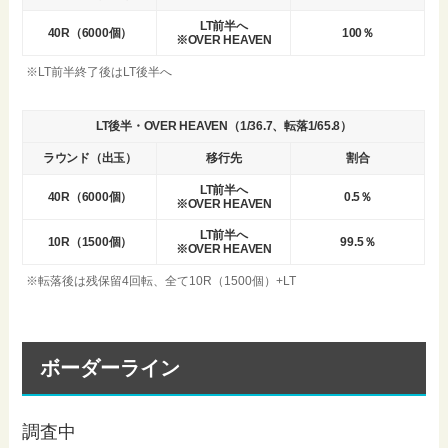
LT前半へ
40R（6000個）
100％
※OVER HEAVEN
※LT前半終了後はLT後半へ
LT後半・OVER HEAVEN（
1/36.7、転落1/65.8
）
ラウンド（出玉）
移行先
割合
LT前半へ
40R（6000個）
0.5％
※OVER HEAVEN
LT前半へ
10R（1500個）
99.5％
※OVER HEAVEN
※転落後は残保留4回転、全て10R（1500個）+LT
ボーダーライン
調査中