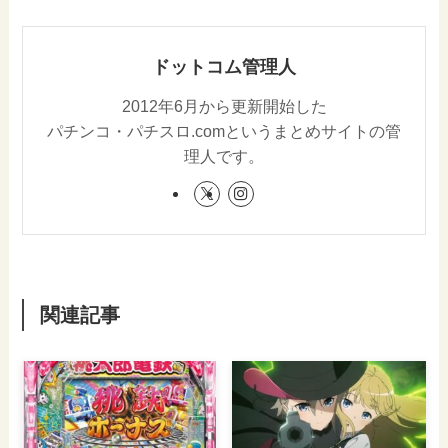
ドットコム管理人
2012年6月から更新開始した
パチンコ・パチスロ.comというまとめサイトの管
理人です。
関連記事