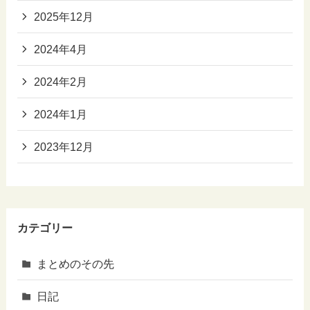
2025年12月
2024年4月
2024年2月
2024年1月
2023年12月
カテゴリー
まとめのその先
日記