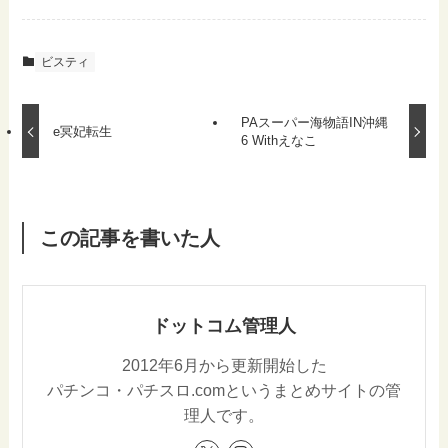
ビスティ
PAスーパー海物語IN沖縄
e冥妃転生
6 Withえなこ
この記事を書いた人
ドットコム管理人
2012年6月から更新開始した
パチンコ・パチスロ.comというまとめサイトの管
理人です。