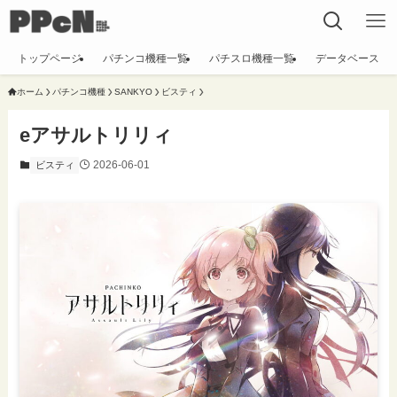
トップページ
パチンコ機種一覧
パチスロ機種一覧
データベース
ホーム
パチンコ機種
SANKYO
ビスティ
eアサルトリリィ
2026-06-01
ビスティ