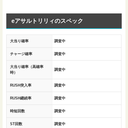
eアサルトリリィのスペック
大当り確率
調査中
チャージ確率
調査中
大当り確率（高確率
調査中
時）
RUSH突入率
調査中
RUSH継続率
調査中
時短回数
調査中
ST回数
調査中