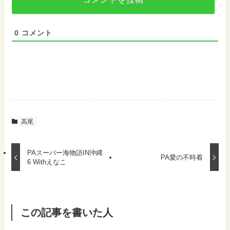
分
（
省
0
コメント
略
可
能
）
高尾
PAスーパー海物語IN沖縄
PA愛の不時着
6 Withえなこ
この記事を書いた人