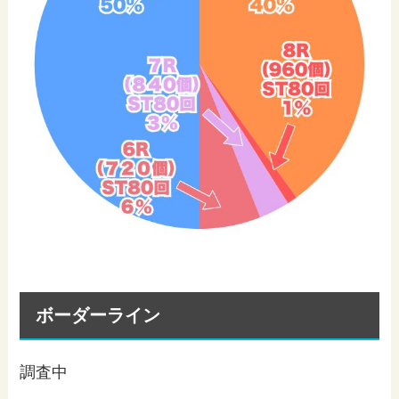
ボーダーライン
調査中