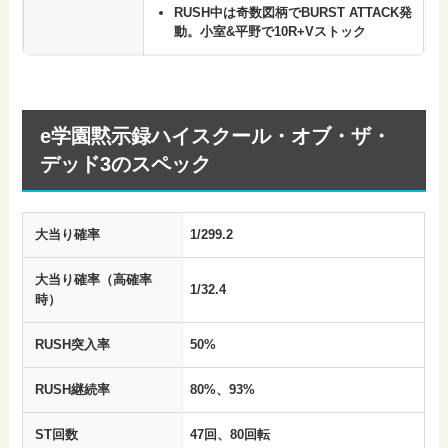
RUSH中は奇数図柄でBURST ATTACK発
動。小室&平野で10R+Vストック
e学園黙示録ハイスクール・オブ・ザ・
デッド3のスペック
大当り確率
1/299.2
大当り確率（高確率
1/32.4
時）
RUSH突入率
50%
RUSH継続率
80%、93%
ST回数
47回、80回転