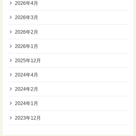
2026年4月
2026年3月
2026年2月
2026年1月
2025年12月
2024年4月
2024年2月
2024年1月
2023年12月